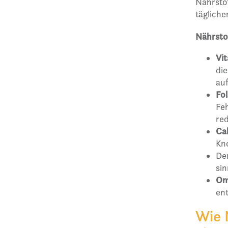
Nährstof
täglich
Nährstof
Vi
die
au
Fo
Fe
red
Ca
Kn
De
sin
Om
ent
Wie 