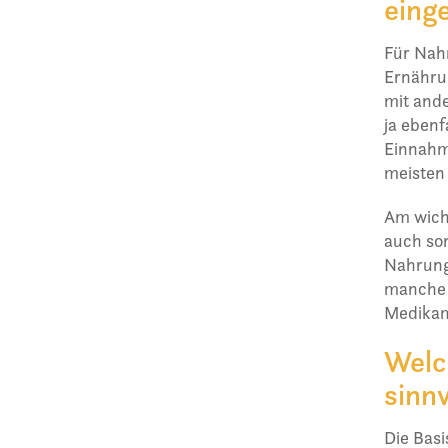
eing
Für Nahr
Ernährun
mit and
ja ebenf
Einnahme
meisten 
Am wicht
auch sor
Nahrungs
manche M
Medikam
Welc
sinn
Die Basi