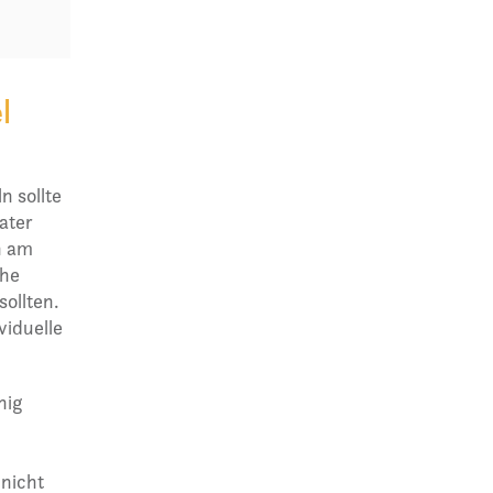
l
 sollte
ater
n am
che
ollten.
viduelle
nig
 nicht