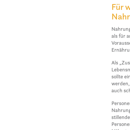
Für 
Nahr
Nahrung
als für 
Vorausse
Ernähru
Als „Zus
Lebensmi
sollte e
werden,
auch sc
Personen
Nahrung
stillend
Personen