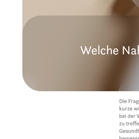
Welche Nah
Die Frag
kurze w
bei der
zu treff
Gesundhe
bemessen