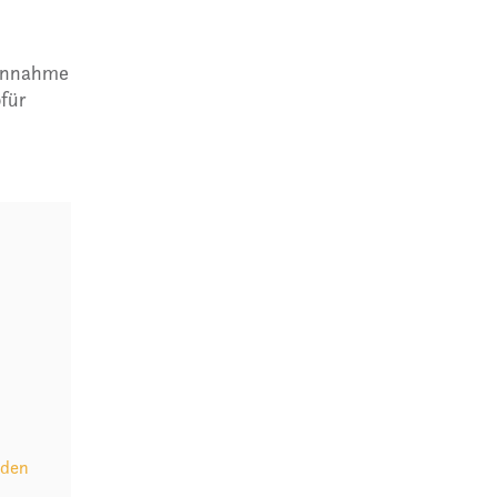
Einnahme
für
nden