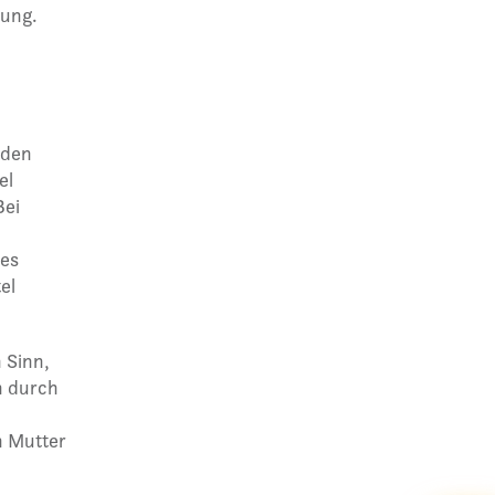
ung.
nden
el
Bei
 es
el
 Sinn,
n durch
n Mutter