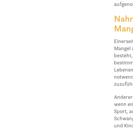
aufgeno
Nahr
Mang
Einersei
Mangel 
besteht,
bestimm
Lebensmi
notwend
zuzuführ
Anderer
wenn ei
Sport, a
Schwang
und Kind