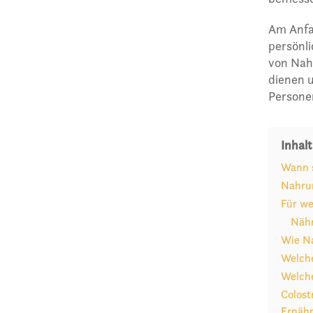
Am Anfan
persönl
von Nahr
dienen u
Personen
Inhalt
Wann 
Nahrun
Für we
Nähr
Wie Na
Welche
Welche
Colost
Ernäh