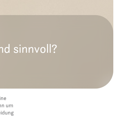
d sinnvoll?
ine
enn um
eidung