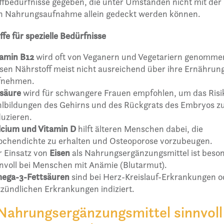
fbedürfnisse gegeben, die unter Umständen nicht mit der
en Nahrungsaufnahme allein gedeckt werden können.
fe für spezielle Bedürfnisse
tamin B12
wird oft von Veganern und Vegetariern genommen
sen Nährstoff meist nicht ausreichend über ihre Ernährun
fnehmen.
lsäure
wird für schwangere Frauen empfohlen, um das Risi
hlbildungen des Gehirns und des Rückgrats des Embryos z
uzieren.
lcium und Vitamin D
hilft älteren Menschen dabei, die
ochendichte zu erhalten und Osteoporose vorzubeugen.
r Einsatz von
Eisen
als Nahrungsergänzungsmittel ist beso
nvoll bei Menschen mit Anämie (Blutarmut).
ega-3-Fettsäuren
sind bei Herz-Kreislauf-Erkrankungen o
zündlichen Erkrankungen indiziert.
Nahrungsergänzungsmittel sinnvoll