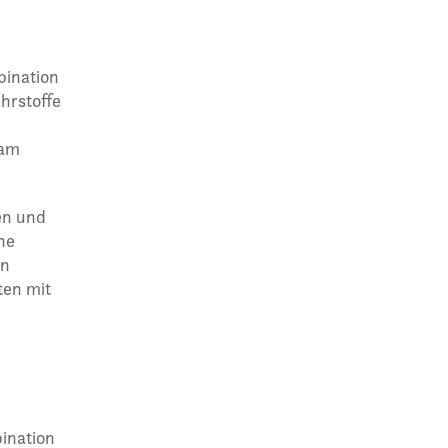
bination
hrstoffe
 am
en und
he
nn
ten mit
ination