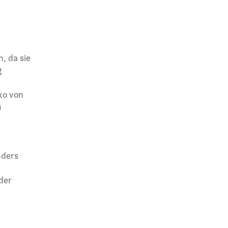
, da sie
g
ko von
u
nders
der