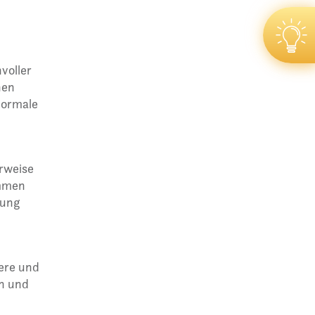
voller
hen
normale
rweise
ommen
rung
ere und
en und