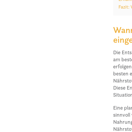
Fazit:
Wann
eing
Die Ent
am best
erfolgen
besten 
Nährsto
Diese Em
Situatio
Eine pla
sinnvoll
Nahrung
Nährstof