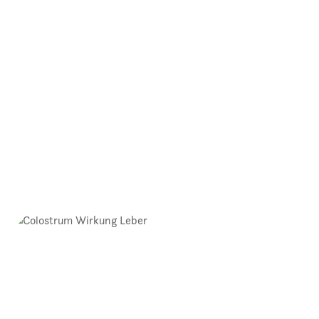
Colostrum Wirkung Haare
16.10.2024
In diesem Beitrag gehen wir der Frage nach,
inwiefern [...]