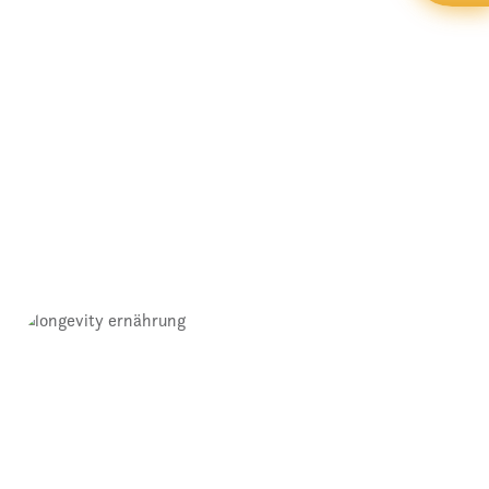
Gesunde Gewohnheiten
08.01.2025
Gesunde Gewohnheiten können ein effektiver
Schlüssel zu einem Verhalten [...]